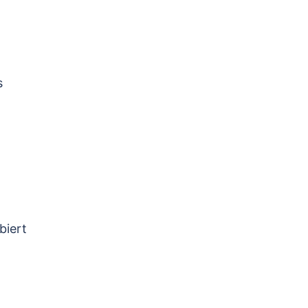
s
biert