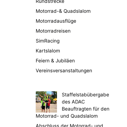
Rundstrecke
Motorrad-& Quadslalom
Motorradausflüge
Motorradreisen
SimRacing
Kartslalom
Feiern & Jubiläen
Vereinsversanstaltungen
Staffelstabübergabe
des ADAC
Beauftragten für den
Motorrad- und Quadslalom
Abschluss der Motorrad- und