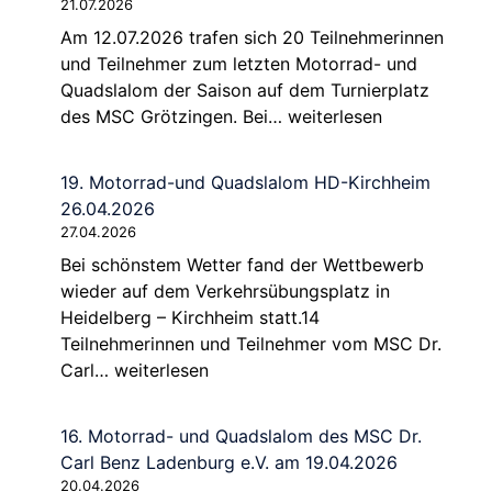
21.07.2026
Motorrad-
Am 12.07.2026 trafen sich 20 Teilnehmerinnen
und
und Teilnehmer zum letzten Motorrad- und
Quadslalom
Quadslalom der Saison auf dem Turnierplatz
Abschluss
des MSC Grötzingen. Bei…
weiterlesen
der
Motorrad-
19. Motorrad-und Quadslalom HD-Kirchheim
und
26.04.2026
Quadslalomsaison
27.04.2026
2026
Bei schönstem Wetter fand der Wettbewerb
am
wieder auf dem Verkehrsübungsplatz in
12.07.
Heidelberg – Kirchheim statt.14
in
Teilnehmerinnen und Teilnehmer vom MSC Dr.
Grötzingen
19.
Carl…
weiterlesen
Motorrad-
und
16. Motorrad- und Quadslalom des MSC Dr.
Quadslalom
Carl Benz Ladenburg e.V. am 19.04.2026
HD-
20.04.2026