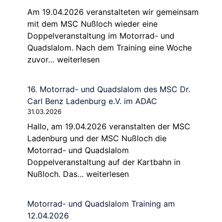
Kirchheim
Am 19.04.2026 veranstalteten wir gemeinsam
26.04.2026
mit dem MSC Nußloch wieder eine
Doppelveranstaltung im Motorrad- und
Quadslalom. Nach dem Training eine Woche
16.
zuvor…
weiterlesen
Motorrad-
und
16. Motorrad- und Quadslalom des MSC Dr.
Quadslalom
Carl Benz Ladenburg e.V. im ADAC
des
31.03.2026
MSC
Hallo, am 19.04.2026 veranstalten der MSC
Dr.
Ladenburg und der MSC Nußloch die
Carl
Motorrad- und Quadslalom
Benz
Doppelveranstaltung auf der Kartbahn in
Ladenburg
16.
Nußloch. Das…
weiterlesen
e.V.
Motorrad-
am
und
19.04.2026
Motorrad- und Quadslalom Training am
Quadslalom
12.04.2026
des