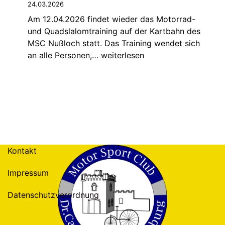
24.03.2026
MSC
Am 12.04.2026 findet wieder das Motorrad-
Dr.
und Quadslalomtraining auf der Kartbahn des
Carl
MSC Nußloch statt. Das Training wendet sich
Benz
Motorrad-
an alle Personen,…
weiterlesen
Ladenburg
und
e.V.
Quadslalom
im
Training
ADAC
am
12.04.2026
Kontakt
Impressum
Datenschutzverordnung