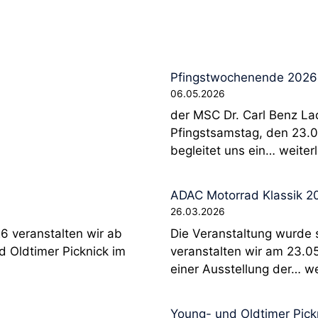
Pfingstwochenende 2026
06.05.2026
der MSC Dr. Carl Benz La
Pfingstsamstag, den 23.
P
begleitet uns ein…
weiter
f
i
ADAC Motorrad Klassik 2
n
26.03.2026
g
6 veranstalten wir ab
Die Veranstaltung wurde 
s
d Oldtimer Picknick im
veranstalten wir am 23.05
t
A
einer Ausstellung der…
we
w
D
o
A
c
Young- und Oldtimer Pick