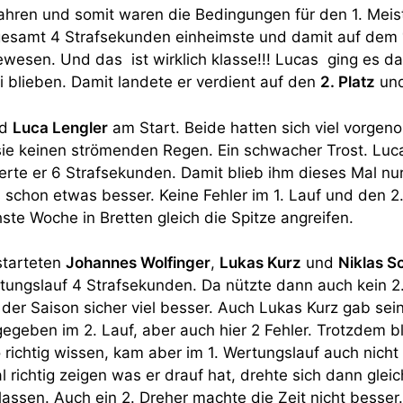
hren und somit waren die Bedingungen für den 1. Meiste
gesamt 4 Strafsekunden einheimste und damit auf dem
ewesen. Und das ist wirklich klasse!!! Lucas ging es da
i blieben. Damit landete er verdient auf den
2. Platz
und
nd
Luca Lengler
am Start. Beide hatten sich viel vorge
 sie keinen strömenden Regen. Ein schwacher Trost. Luc
rte er 6 Strafsekunden. Damit blieb ihm dieses Mal nu
f es schon etwas besser. Keine Fehler im 1. Lauf und den 
te Woche in Bretten gleich die Spitze angreifen.
 starteten
Johannes Wolfinger
,
Lukas Kurz
und
Niklas S
ungslauf 4 Strafsekunden. Da nützte dann auch kein 2. s
der Saison sicher viel besser. Auch Lukas Kurz gab sein 
gegeben im 2. Lauf, aber auch hier 2 Fehler. Trotzdem
richtig wissen, kam aber im 1. Wertungslauf auch nicht fe
l richtig zeigen was er drauf hat, drehte sich dann gle
lassen. Auch ein 2. Dreher machte die Zeit nicht besser