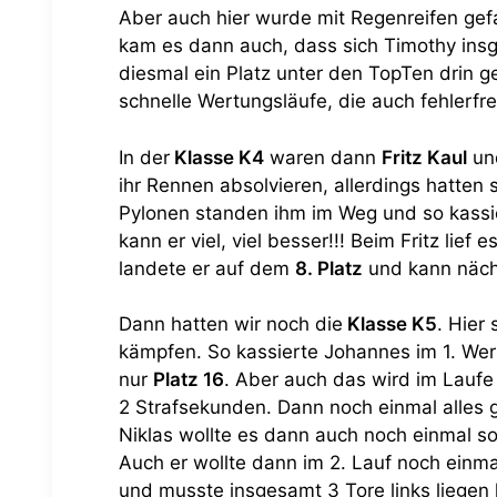
Aber auch hier wurde mit Regenreifen gefa
kam es dann auch, dass sich Timothy ins
diesmal ein Platz unter den TopTen drin g
schnelle Wertungsläufe, die auch fehlerfre
In der
Klasse K4
waren dann
Fritz Kaul
u
ihr Rennen absolvieren, allerdings hatten
Pylonen standen ihm im Weg und so kassie
kann er viel, viel besser!!! Beim Fritz lie
landete er auf dem
8. Platz
und kann nächs
Dann hatten wir noch die
Klasse K5
. Hier
kämpfen. So kassierte Johannes im 1. Wert
nur
Platz 16
. Aber auch das wird im Laufe 
2 Strafsekunden. Dann noch einmal alles 
Niklas wollte es dann auch noch einmal so 
Auch er wollte dann im 2. Lauf noch einma
und musste insgesamt 3 Tore links liegen 