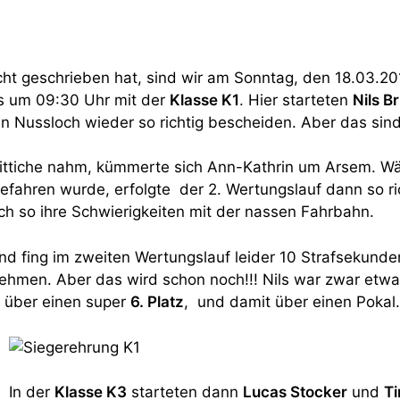
cht geschrieben hat
, sind wir am Sonntag, den 18.03.20
’s um 09:30 Uhr mit der
Klasse K1
. Hier starteten
Nils 
 in Nussloch wieder so richtig bescheiden. Aber das sin
fittiche nahm, kümmerte sich Ann-Kathrin um Arsem. W
efahren wurde, erfolgte der 2. Wertungslauf dann so ric
ch so ihre Schwierigkeiten mit der nassen Fahrbahn.
 fing im zweiten Wertungslauf leider 10 Strafsekunden
ehmen. Aber das wird schon noch!!! Nils war zwar etwas
e über einen super
6. Platz
, und damit über einen Pokal.
In der
Klasse K3
starteten dann
Lucas Stocker
und
Ti