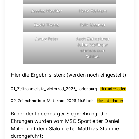
Jessica Mechler
Horst Wehrum
David Thoma
Felix Mechler
Jenny Peter
Auch Zeitnehmer
Julian Wolfinger
startete zum
Schluß.
Hier die Ergebnislisten: (werden noch eingestellt)
01_Zeitnahmeliste_Motorrad_2026_Ladenburg
Herunterladen
02_Zeitnahmeliste_Motorrad_2026_Nußloch
Herunterladen
Bilder der Ladenburger Siegerehrung, die
Ehrungen wurden vom MSC Sportleiter Daniel
Müller und dem Slalomleiter Matthias Stumme
durchgeführt: