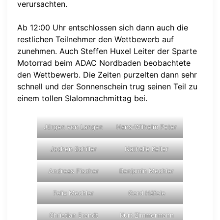
verursachten.
Ab 12:00 Uhr entschlossen sich dann auch die
restlichen Teilnehmer den Wettbewerb auf
zunehmen. Auch Steffen Huxel Leiter der Sparte
Motorrad beim ADAC Nordbaden beobachtete
den Wettbewerb. Die Zeiten purzelten dann sehr
schnell und der Sonnenschein trug seinen Teil zu
einem tollen Slalomnachmittag bei.
Jürgen von Langen
Hans-Wilhelm Peter
Jochen Schiller
Nathalie Keller
Andreas Fischer
Benjamin Mechler
Felix Mechler
Gerd Häfele
Christian Brandt
Kurt Zimmermann