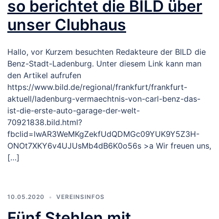
so berichtet die BILD über
unser Clubhaus
Hallo, vor Kurzem besuchten Redakteure der BILD die
Benz-Stadt-Ladenburg. Unter diesem Link kann man
den Artikel aufrufen
https://www.bild.de/regional/frankfurt/frankfurt-
aktuell/ladenburg-vermaechtnis-von-carl-benz-das-
ist-die-erste-auto-garage-der-welt-
70921838.bild.html?
fbclid=lwAR3WeMKgZekfUdQDMGc09YUK9Y5Z3H-
ONOt7XKY6v4UJUsMb4dB6K0o56s >a Wir freuen uns,
[…]
10.05.2020
VEREINSINFOS
Fünf Stehlen mit