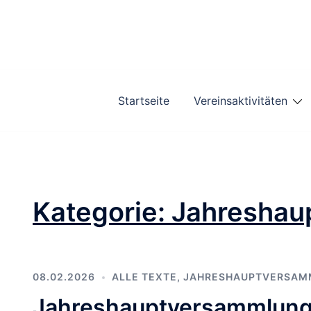
Zum
Inhalt
springen
Startseite
Vereinsaktivitäten
Kategorie:
Jahreshau
08.02.2026
ALLE TEXTE
,
JAHRESHAUPTVERSAM
Jahreshauptversammlun