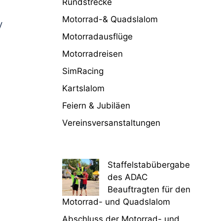
Rundstrecke
Motorrad-& Quadslalom
V
Motorradausflüge
Motorradreisen
SimRacing
Kartslalom
Feiern & Jubiläen
Vereinsversanstaltungen
Staffelstabübergabe
des ADAC
Beauftragten für den
Motorrad- und Quadslalom
Abschluss der Motorrad- und