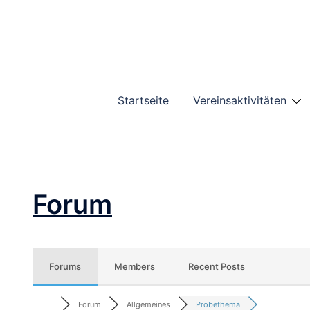
Zum
Inhalt
springen
Startseite
Vereinsaktivitäten
Forum
Forums
Members
Recent Posts
Forum
Allgemeines
Probethema