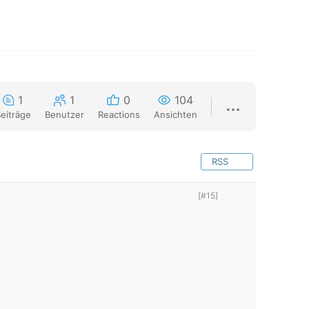
1
1
0
104
eiträge
Benutzer
Reactions
Ansichten
RSS
[#15]