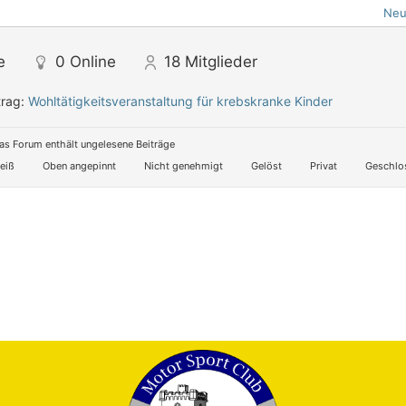
Neu
e
0
Online
18
Mitglieder
trag:
Wohltätigkeitsveranstaltung für krebskranke Kinder
s Forum enthält ungelesene Beiträge
eiß
Oben angepinnt
Nicht genehmigt
Gelöst
Privat
Geschlo