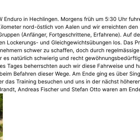
Enduro in Hechlingen. Morgens früh um 5:30 Uhr fuhre
Kilometer nord-östlich von Aalen und wir erreichten de
Gruppen (Anfänger, Fortgeschrittene, Erfahrene). Auf 
ten Lockerungs- und Gleichgewichtsübungen los. Das P
ilnehmern schwer zu schaffen, doch durch regelmässige 
ar es natürlich schwierig und recht gewöhnungsbedürft
s Tages beherrschten auch wir diese Fahrweise und hatt
beim Befahren dieser Wege. Am Ende ging es über Singl
der das Training besuchen und uns in der nächst höher
Brandt, Andreas Fischer und Stefan Otto waren am Ende 