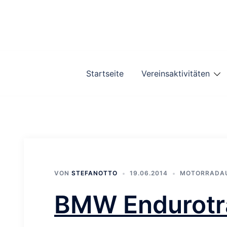
Zum
Inhalt
springen
Startseite
Vereinsaktivitäten
VON
STEFANOTTO
19.06.2014
MOTORRADA
BMW Endurotra