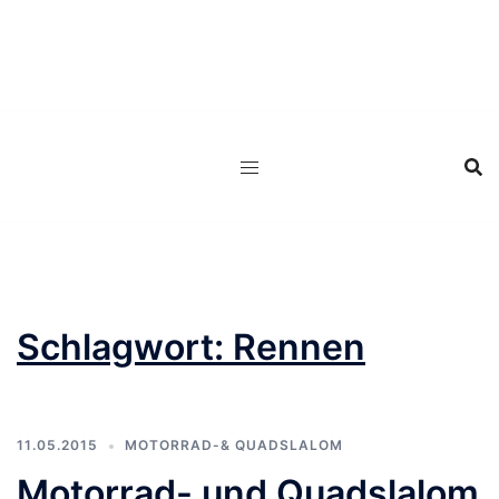
Zum
Inhalt
springen
Schlagwort:
Rennen
11.05.2015
MOTORRAD-& QUADSLALOM
Motorrad- und Quadslalom