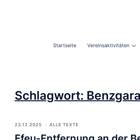
Zum
Inhalt
springen
Startseite
Vereinsaktivitäten
Schlagwort:
Benzgar
23.12.2025
ALLE TEXTE
Efeu-Entfernung an der 