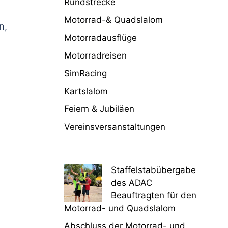
Rundstrecke
Motorrad-& Quadslalom
n,
Motorradausflüge
Motorradreisen
SimRacing
Kartslalom
Feiern & Jubiläen
Vereinsversanstaltungen
Staffelstabübergabe
des ADAC
Beauftragten für den
Motorrad- und Quadslalom
Abschluss der Motorrad- und